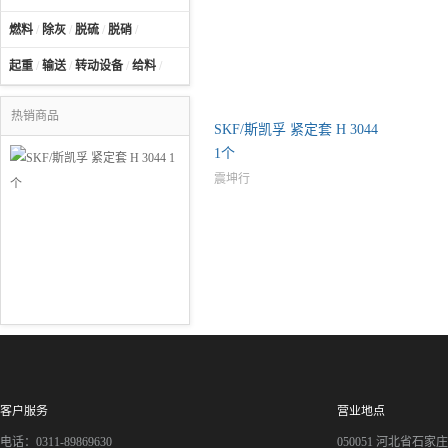
燃料
/
除灰
/
脱硫
/
脱硝
/
起重
/
输送
/
转动设备
/
给料
/
热销商品
SKF/斯凯孚 紧定套 H 3044
1个
震坤行
客户服务
营业地点
电话：0311-89869630
050051 河北省石