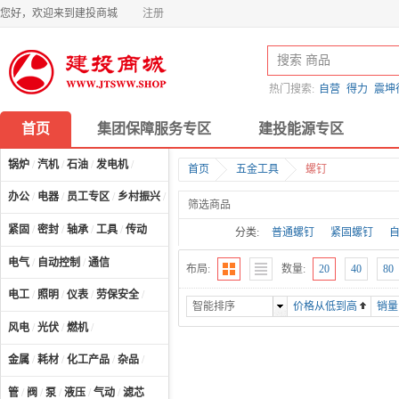
您好，欢迎来到建投商城
注册
热门搜索:
自营
得力
震坤
首页
集团保障服务专区
建投能源专区
锅炉
/
汽机
/
石油
/
发电机
/
首页
五金工具
螺钉
办公
/
电器
/
员工专区
/
乡村振兴
/
计算机及配件
/
筛选商品
紧固
/
密封
/
轴承
/
工具
/
传动
分类:
普通螺钉
紧固螺钉
电气
/
自动控制
/
通信
布局:
数量:
20
40
80
电工
/
照明
/
仪表
/
劳保安全
/
智能排序
价格从低到高
销量
风电
/
光伏
/
燃机
/
金属
/
耗材
/
化工产品
/
杂品
/
管
/
阀
/
泵
/
液压
/
气动
/
滤芯