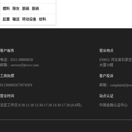
燃料
/
除灰
/
脱硫
/
脱硝
/
起重
/
输送
/
转动设备
/
给料
/
客户服务
营业地点
电话：0311-89869630
050051 河北省石
邮箱：service@jtsww.com
大厦10楼
工商执照
客户投诉
91130000567397459Y
邮箱：complaint@jts
营业时间
站点认证
法定工作日 8:30-11:30 13:30-17:30 14:30-17:30 (6-8月)
中国金融认证中心