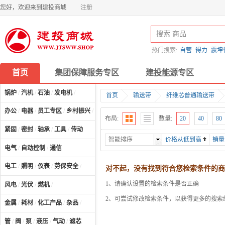
您好，欢迎来到建投商城
注册
热门搜索:
自营
得力
震坤
首页
集团保障服务专区
建投能源专区
锅炉
/
汽机
/
石油
/
发电机
/
首页
输送带
纤维芯普通输送带
办公
/
电器
/
员工专区
/
乡村振兴
/
计算机及配件
/
布局:
数量:
20
40
80
紧固
/
密封
/
轴承
/
工具
/
传动
智能排序
价格从低到高
销量
电气
/
自动控制
/
通信
电工
/
照明
/
仪表
/
劳保安全
/
对不起，没有找到符合您检索条件的商
1、请确认设置的检索条件是否正确
风电
/
光伏
/
燃机
/
2、可尝试修改检索条件，以获得更多的搜索
金属
/
耗材
/
化工产品
/
杂品
/
管
/
阀
/
泵
/
液压
/
气动
/
滤芯