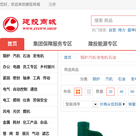
您好，欢迎来到建投商城
注册
热门搜索:
自营
得力
震坤
首页
集团保障服务专区
建投能源专区
锅炉
/
汽机
/
石油
/
发电机
/
首页
锅炉/汽机/发电机/石油
办公
/
电器
/
员工专区
/
乡村振兴
/
计算机及配件
/
筛选商品
紧固
/
密封
/
轴承
/
工具
/
传动
分类:
锅炉
汽机
石油
发
电气
/
自动控制
/
通信
布局:
数量:
20
40
80
电工
/
照明
/
仪表
/
劳保安全
/
智能排序
价格从低到高
销量
风电
/
光伏
/
燃机
/
金属
/
耗材
/
化工产品
/
杂品
/
管
/
阀
/
泵
/
液压
/
气动
/
滤芯