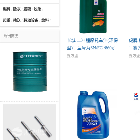
燃料
/
除灰
/
脱硫
/
脱硝
/
起重
/
输送
/
转动设备
/
给料
/
热销商品
长城 二冲程摩托车油(环保
虎牌
型)；型号为SN/FC /860g；
；鑫方
鑫方盛
鑫方盛