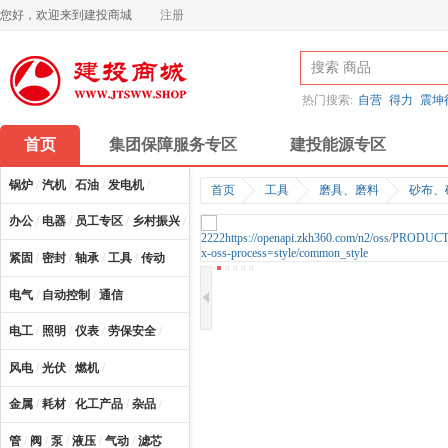
您好，欢迎来到建投商城
注册
热门搜索:
自营
得力
震坤
首页
集团保障服务专区
建投能源专区
锅炉
/
汽机
/
石油
/
发电机
/
首页
工具
磨具、磨料
砂布、
办公
/
电器
/
员工专区
/
乡村振兴
/
计算机及配件
/
紧固
/
密封
/
轴承
/
工具
/
传动
电气
/
自动控制
/
通信
电工
/
照明
/
仪表
/
劳保安全
/
风电
/
光伏
/
燃机
/
金属
/
耗材
/
化工产品
/
杂品
/
管
/
阀
/
泵
/
液压
/
气动
/
滤芯