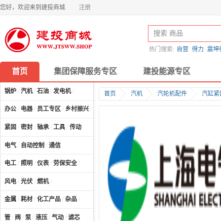
您好，欢迎来到建投商城
注册
热门搜索:
自营
得力
震坤
首页
集团保障服务专区
建投能源专区
锅炉
/
汽机
/
石油
/
发电机
/
首页
汽机
汽轮机配件
汽缸紧
办公
/
电器
/
员工专区
/
乡村振兴
/
计算机及配件
/
紧固
/
密封
/
轴承
/
工具
/
传动
电气
/
自动控制
/
通信
电工
/
照明
/
仪表
/
劳保安全
/
风电
/
光伏
/
燃机
/
金属
/
耗材
/
化工产品
/
杂品
/
管
/
阀
/
泵
/
液压
/
气动
/
滤芯