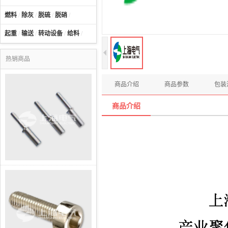
燃料
/
除灰
/
脱硫
/
脱硝
/
起重
/
输送
/
转动设备
/
给料
/
热销商品
商品介绍
商品参数
包装
商品介绍