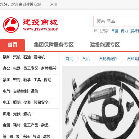
您好，欢迎来到建投商城
注册
热门搜索:
自营
得力
震坤
首页
集团保障服务专区
建投能源专区
锅炉
/
汽机
/
石油
/
发电机
/
首页
汽机
汽轮机配件
汽缸紧
办公
/
电器
/
员工专区
/
乡村振兴
/
计算机及配件
/
紧固
/
密封
/
轴承
/
工具
/
传动
电气
/
自动控制
/
通信
电工
/
照明
/
仪表
/
劳保安全
/
风电
/
光伏
/
燃机
/
金属
/
耗材
/
化工产品
/
杂品
/
管
/
阀
/
泵
/
液压
/
气动
/
滤芯