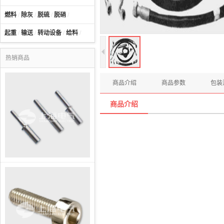
燃料
/
除灰
/
脱硫
/
脱硝
/
起重
/
输送
/
转动设备
/
给料
/
热销商品
商品介绍
商品参数
包装
商品介绍