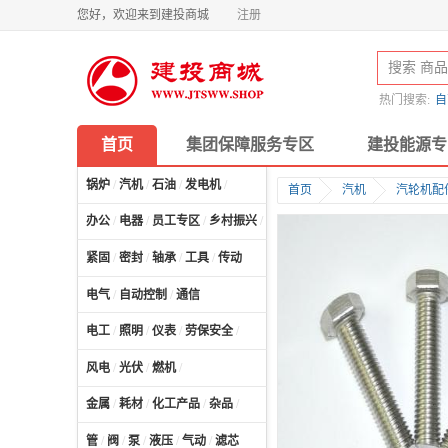
您好，欢迎来到建投商城
注册
热门搜索:
自
首页
集团保障服务专区
建投能源专
锅炉
/
汽机
/
石油
/
发电机
/
首页
汽机
汽轮机配
办公
/
电器
/
员工专区
/
乡村振兴
/
计算机及配件
/
紧固
/
密封
/
轴承
/
工具
/
传动
电气
/
自动控制
/
通信
电工
/
照明
/
仪表
/
劳保安全
/
风电
/
光伏
/
燃机
/
金属
/
耗材
/
化工产品
/
杂品
/
管
/
阀
/
泵
/
液压
/
气动
/
滤芯