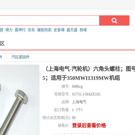
营
得力
震坤行
京东
爆款热卖
史泰博
鑫方盛
西域
区
件
汽缸紧固件
（上海电气-汽轮机）六角头螺柱；图号为S1
5；适用于350MWI1319MW机组
编号:
008hcg
规格型号:
S1731.3-M42X105
品牌:
上海电气
起订数量:
1（个）
预计出货周期(日):
90
登录后查看价格
销售价: