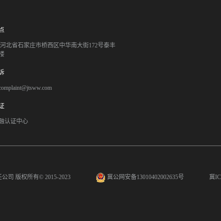
点
051 河北省石家庄市桥西区中华南大街172号泰丰
楼
诉
mplaint@jtsww.com
证
融认证中心
任公司
版权所有© 2015-2023
冀公网安备13010402002635号
冀IC