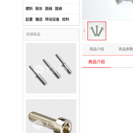
燃料
/
除灰
/
脱硫
/
脱硝
/
起重
/
输送
/
转动设备
/
给料
/
热销商品
商品介绍
商品参数
商品介绍