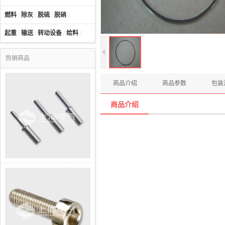
燃料
/
除灰
/
脱硫
/
脱硝
/
起重
/
输送
/
转动设备
/
给料
/
热销商品
商品介绍
商品参数
包装
商品介绍