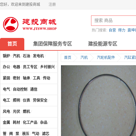
您好，欢迎来到建投商城
注册
热门搜索:
自营
得力
震坤
首页
集团保障服务专区
建投能源专区
锅炉
/
汽机
/
石油
/
发电机
/
首页
汽机
汽轮机配件
汽缸紧
办公
/
电器
/
员工专区
/
乡村振兴
/
计算机及配件
/
紧固
/
密封
/
轴承
/
工具
/
传动
电气
/
自动控制
/
通信
电工
/
照明
/
仪表
/
劳保安全
/
风电
/
光伏
/
燃机
/
金属
/
耗材
/
化工产品
/
杂品
/
管
/
阀
/
泵
/
液压
/
气动
/
滤芯