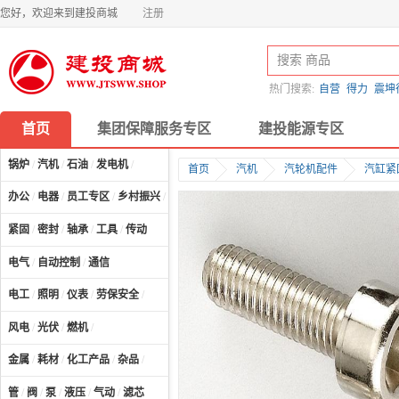
您好，欢迎来到建投商城
注册
热门搜索:
自营
得力
震坤
首页
集团保障服务专区
建投能源专区
锅炉
/
汽机
/
石油
/
发电机
/
首页
汽机
汽轮机配件
汽缸紧
办公
/
电器
/
员工专区
/
乡村振兴
/
计算机及配件
/
紧固
/
密封
/
轴承
/
工具
/
传动
电气
/
自动控制
/
通信
电工
/
照明
/
仪表
/
劳保安全
/
风电
/
光伏
/
燃机
/
金属
/
耗材
/
化工产品
/
杂品
/
管
/
阀
/
泵
/
液压
/
气动
/
滤芯