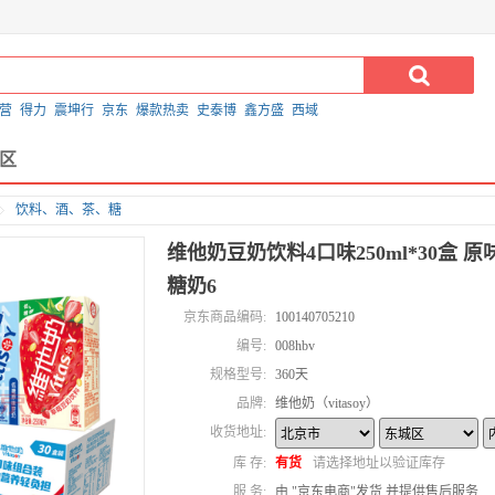
营
得力
震坤行
京东
爆款热卖
史泰博
鑫方盛
西域
区
饮料、酒、茶、糖
维他奶豆奶饮料4口味250ml*30盒 原
糖奶6
京东商品编码:
100140705210
编号:
008hbv
规格型号:
360天
品牌:
维他奶（vitasoy）
收货地址:
库 存:
有货
请选择地址以验证库存
服 务:
由 "京东电商"发货,并提供售后服务