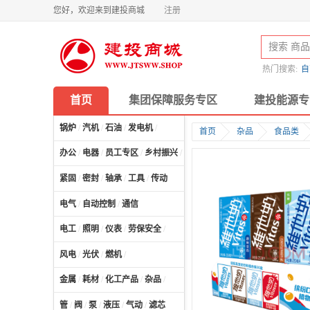
您好，欢迎来到建投商城
注册
热门搜索:
自
首页
集团保障服务专区
建投能源专
锅炉
/
汽机
/
石油
/
发电机
/
首页
杂品
食品类
办公
/
电器
/
员工专区
/
乡村振兴
/
计算机及配件
/
紧固
/
密封
/
轴承
/
工具
/
传动
电气
/
自动控制
/
通信
电工
/
照明
/
仪表
/
劳保安全
/
风电
/
光伏
/
燃机
/
金属
/
耗材
/
化工产品
/
杂品
/
管
/
阀
/
泵
/
液压
/
气动
/
滤芯