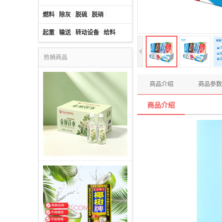
燃料
/
除灰
/
脱硫
/
脱硝
/
起重
/
输送
/
转动设备
/
给料
/
热销商品
商品介绍
商品参数
商品介绍