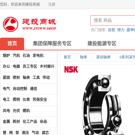
您好，欢迎来到建投商城
注册
热门搜索:
自营
得力
震坤
首页
集团保障服务专区
建投能源专区
锅炉
/
汽机
/
石油
/
发电机
/
首页
轴承
滚动轴承
6系列深
办公
/
电器
/
员工专区
/
乡村振兴
/
计算机及配件
/
紧固
/
密封
/
轴承
/
工具
/
传动
电气
/
自动控制
/
通信
电工
/
照明
/
仪表
/
劳保安全
/
风电
/
光伏
/
燃机
/
金属
/
耗材
/
化工产品
/
杂品
/
管
/
阀
/
泵
/
液压
/
气动
/
滤芯