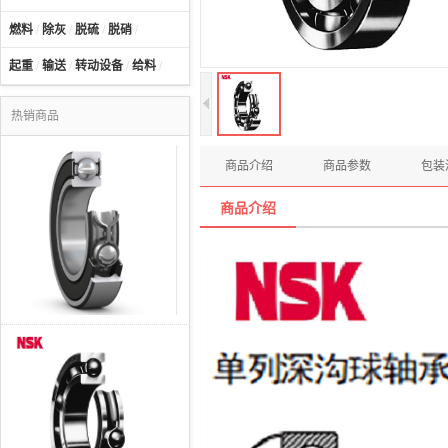
燃料
/
除灰
/
脱硫
/
脱硝
/
起重
/
输送
/
转动设备
/
给料
/
热销商品
商品介绍
商品参数
包装
商品介绍