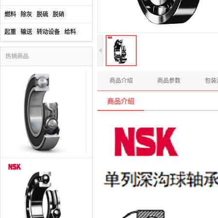
燃料
/
除灰
/
脱硫
/
脱硝
/
起重
/
输送
/
转动设备
/
给料
/
热销商品
商品介绍
商品参数
包装
商品介绍