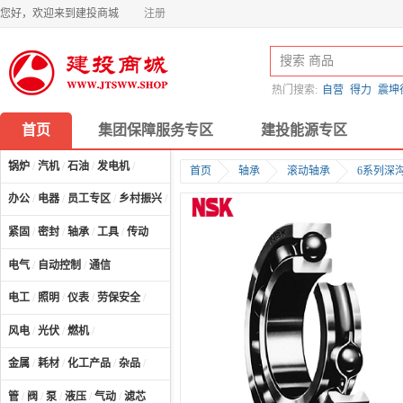
您好，欢迎来到建投商城
注册
热门搜索:
自营
得力
震坤
首页
集团保障服务专区
建投能源专区
锅炉
/
汽机
/
石油
/
发电机
/
首页
轴承
滚动轴承
6系列深
办公
/
电器
/
员工专区
/
乡村振兴
/
计算机及配件
/
紧固
/
密封
/
轴承
/
工具
/
传动
电气
/
自动控制
/
通信
电工
/
照明
/
仪表
/
劳保安全
/
风电
/
光伏
/
燃机
/
金属
/
耗材
/
化工产品
/
杂品
/
管
/
阀
/
泵
/
液压
/
气动
/
滤芯