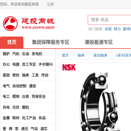
您好，欢迎来到建投商城
注册
热门搜索:
自营
得力
震坤
首页
集团保障服务专区
建投能源专区
锅炉
/
汽机
/
石油
/
发电机
/
首页
轴承
滚动轴承
6系列深
办公
/
电器
/
员工专区
/
乡村振兴
/
计算机及配件
/
紧固
/
密封
/
轴承
/
工具
/
传动
电气
/
自动控制
/
通信
电工
/
照明
/
仪表
/
劳保安全
/
风电
/
光伏
/
燃机
/
金属
/
耗材
/
化工产品
/
杂品
/
管
/
阀
/
泵
/
液压
/
气动
/
滤芯