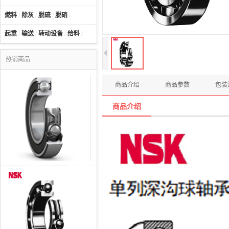
燃料
/
除灰
/
脱硫
/
脱硝
/
起重
/
输送
/
转动设备
/
给料
/
热销商品
商品介绍
商品参数
包装
商品介绍