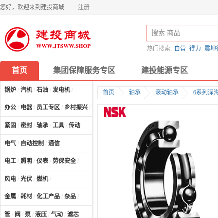
您好，欢迎来到建投商城
注册
热门搜索:
自营
得力
震坤
首页
集团保障服务专区
建投能源专区
锅炉
/
汽机
/
石油
/
发电机
/
首页
轴承
滚动轴承
6系列深
办公
/
电器
/
员工专区
/
乡村振兴
/
计算机及配件
/
紧固
/
密封
/
轴承
/
工具
/
传动
电气
/
自动控制
/
通信
电工
/
照明
/
仪表
/
劳保安全
/
风电
/
光伏
/
燃机
/
金属
/
耗材
/
化工产品
/
杂品
/
管
/
阀
/
泵
/
液压
/
气动
/
滤芯