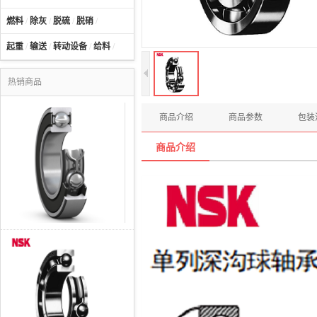
燃料
/
除灰
/
脱硫
/
脱硝
/
起重
/
输送
/
转动设备
/
给料
/
热销商品
商品介绍
商品参数
包装
商品介绍