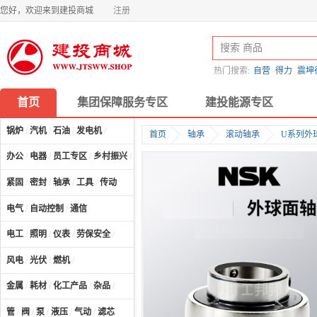
您好，欢迎来到建投商城
注册
热门搜索:
自营
得力
震坤
首页
集团保障服务专区
建投能源专区
锅炉
/
汽机
/
石油
/
发电机
/
首页
轴承
滚动轴承
U系列外
办公
/
电器
/
员工专区
/
乡村振兴
/
计算机及配件
/
紧固
/
密封
/
轴承
/
工具
/
传动
电气
/
自动控制
/
通信
电工
/
照明
/
仪表
/
劳保安全
/
风电
/
光伏
/
燃机
/
金属
/
耗材
/
化工产品
/
杂品
/
管
/
阀
/
泵
/
液压
/
气动
/
滤芯