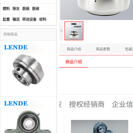
燃料
/
除灰
/
脱硫
/
脱硝
/
起重
/
输送
/
转动设备
/
给料
/
热销商品
商品介绍
商品参数
包装
商品介绍