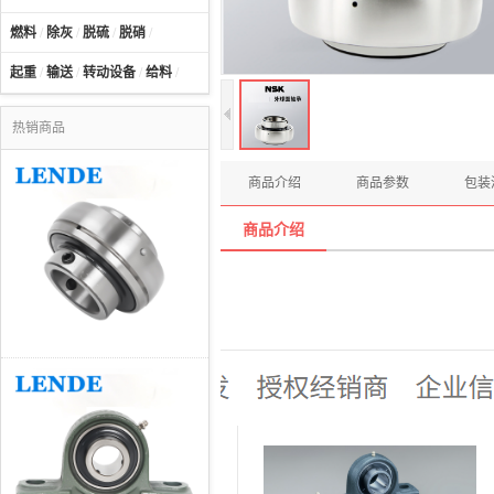
燃料
/
除灰
/
脱硫
/
脱硝
/
起重
/
输送
/
转动设备
/
给料
/
热销商品
商品介绍
商品参数
包装
商品介绍