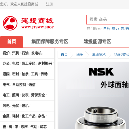
您好，欢迎来到建投商城
注册
热门搜索:
自营
得力
震坤
首页
集团保障服务专区
建投能源专区
锅炉
/
汽机
/
石油
/
发电机
/
首页
轴承
滚动轴承
U系列外
办公
/
电器
/
员工专区
/
乡村振兴
/
计算机及配件
/
紧固
/
密封
/
轴承
/
工具
/
传动
电气
/
自动控制
/
通信
电工
/
照明
/
仪表
/
劳保安全
/
风电
/
光伏
/
燃机
/
金属
/
耗材
/
化工产品
/
杂品
/
管
/
阀
/
泵
/
液压
/
气动
/
滤芯