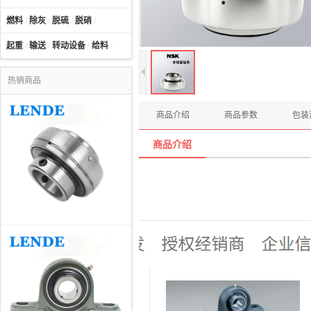
燃料
/
除灰
/
脱硫
/
脱硝
/
起重
/
输送
/
转动设备
/
给料
/
热销商品
商品介绍
商品参数
包装
商品介绍