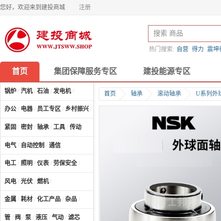
您好，欢迎来到建投商城
注册
热门搜索:
自营
得力
震坤
首页
集团保障服务专区
建投能源专区
锅炉
/
汽机
/
石油
/
发电机
/
首页
轴承
滚动轴承
U系列外
办公
/
电器
/
员工专区
/
乡村振兴
/
计算机及配件
/
紧固
/
密封
/
轴承
/
工具
/
传动
电气
/
自动控制
/
通信
电工
/
照明
/
仪表
/
劳保安全
/
风电
/
光伏
/
燃机
/
金属
/
耗材
/
化工产品
/
杂品
/
管
/
阀
/
泵
/
液压
/
气动
/
滤芯