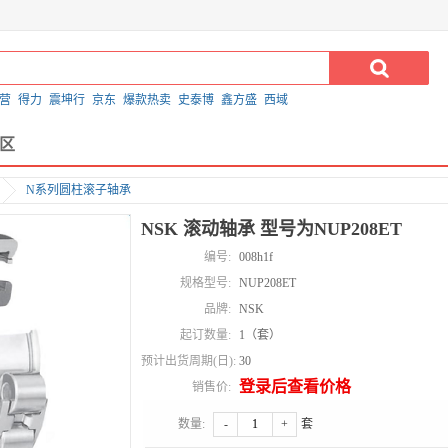
营
得力
震坤行
京东
爆款热卖
史泰博
鑫方盛
西域
区
N系列圆柱滚子轴承
NSK 滚动轴承 型号为NUP208ET
编号:
008h1f
规格型号:
NUP208ET
品牌:
NSK
起订数量:
1（套）
预计出货周期(日):
30
登录后查看价格
销售价:
数量:
-
+
套