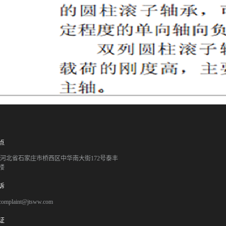
点
051 河北省石家庄市桥西区中华南大街172号泰丰
楼
诉
mplaint@jtsww.com
证