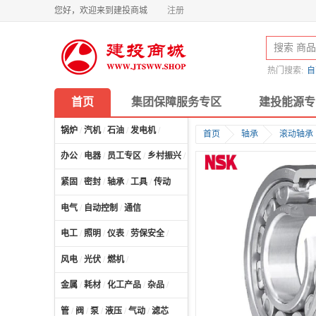
您好，欢迎来到建投商城
注册
热门搜索:
自
首页
集团保障服务专区
建投能源专
锅炉
/
汽机
/
石油
/
发电机
/
首页
轴承
滚动轴承
办公
/
电器
/
员工专区
/
乡村振兴
/
计算机及配件
/
紧固
/
密封
/
轴承
/
工具
/
传动
电气
/
自动控制
/
通信
电工
/
照明
/
仪表
/
劳保安全
/
风电
/
光伏
/
燃机
/
金属
/
耗材
/
化工产品
/
杂品
/
管
/
阀
/
泵
/
液压
/
气动
/
滤芯