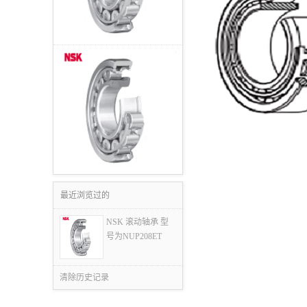
最近浏览过的
NSK 滚动轴承 型
号为NUP208ET
清除历史记录