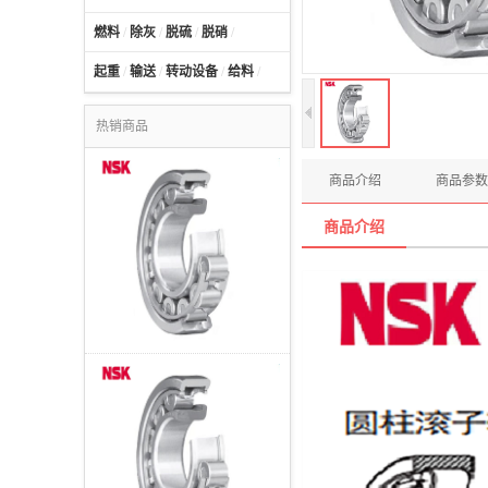
燃料
/
除灰
/
脱硫
/
脱硝
/
起重
/
输送
/
转动设备
/
给料
/
热销商品
商品介绍
商品参数
商品介绍