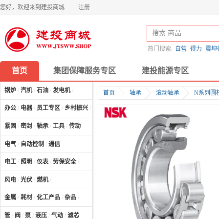
您好，欢迎来到建投商城
注册
热门搜索:
自营
得力
震坤
首页
集团保障服务专区
建投能源专区
锅炉
/
汽机
/
石油
/
发电机
/
首页
轴承
滚动轴承
N系列圆
办公
/
电器
/
员工专区
/
乡村振兴
/
计算机及配件
/
紧固
/
密封
/
轴承
/
工具
/
传动
电气
/
自动控制
/
通信
电工
/
照明
/
仪表
/
劳保安全
/
风电
/
光伏
/
燃机
/
金属
/
耗材
/
化工产品
/
杂品
/
管
/
阀
/
泵
/
液压
/
气动
/
滤芯