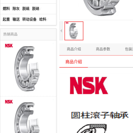
燃料
/
除灰
/
脱硫
/
脱硝
/
起重
/
输送
/
转动设备
/
给料
/
热销商品
商品介绍
商品参数
包装
商品介绍