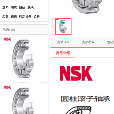
燃料
/
除灰
/
脱硫
/
脱硝
/
起重
/
输送
/
转动设备
/
给料
/
热销商品
商品介绍
商品参数
包装
商品介绍