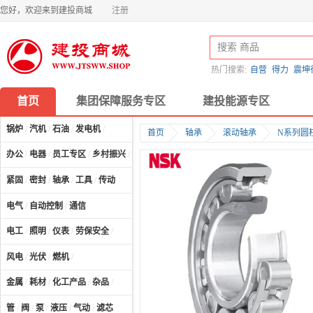
您好，欢迎来到建投商城
注册
热门搜索:
自营
得力
震坤
首页
集团保障服务专区
建投能源专区
锅炉
/
汽机
/
石油
/
发电机
/
首页
轴承
滚动轴承
N系列圆
办公
/
电器
/
员工专区
/
乡村振兴
/
计算机及配件
/
紧固
/
密封
/
轴承
/
工具
/
传动
电气
/
自动控制
/
通信
电工
/
照明
/
仪表
/
劳保安全
/
风电
/
光伏
/
燃机
/
金属
/
耗材
/
化工产品
/
杂品
/
管
/
阀
/
泵
/
液压
/
气动
/
滤芯