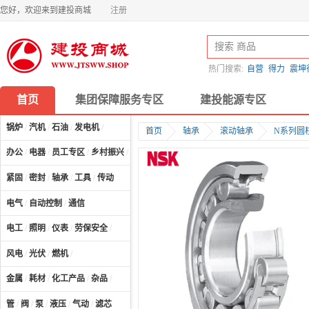
您好，欢迎来到建投商城
注册
热门搜索:
自营
得力
震坤
首页
集团保障服务专区
建投能源专区
锅炉
/
汽机
/
石油
/
发电机
/
首页
轴承
滚动轴承
N系列圆
办公
/
电器
/
员工专区
/
乡村振兴
/
计算机及配件
/
紧固
/
密封
/
轴承
/
工具
/
传动
电气
/
自动控制
/
通信
电工
/
照明
/
仪表
/
劳保安全
/
风电
/
光伏
/
燃机
/
金属
/
耗材
/
化工产品
/
杂品
/
管
/
阀
/
泵
/
液压
/
气动
/
滤芯