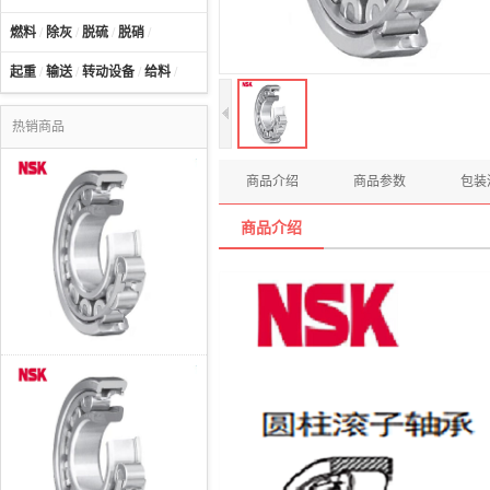
燃料
/
除灰
/
脱硫
/
脱硝
/
起重
/
输送
/
转动设备
/
给料
/
热销商品
商品介绍
商品参数
包装
商品介绍