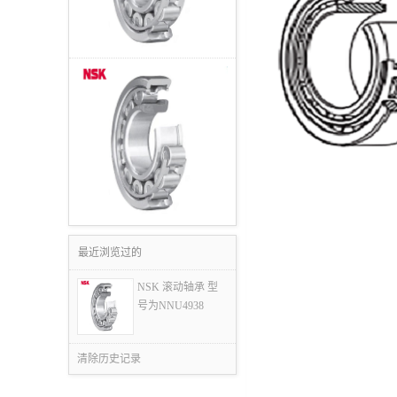
最近浏览过的
NSK 滚动轴承 型
号为NNU4938
清除历史记录