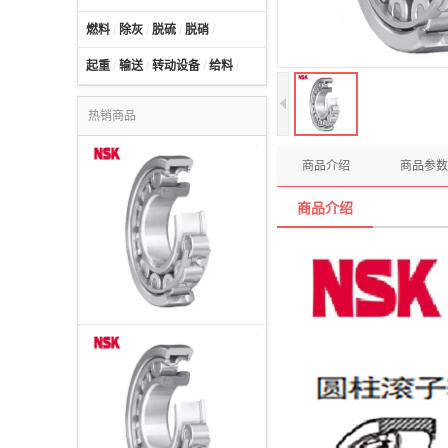
燃料
/
除灰
/
脱硫
/
脱硝
/
起重
/
输送
/
转动设备
/
给料
/
热销商品
商品介绍
商品参数
商品介绍