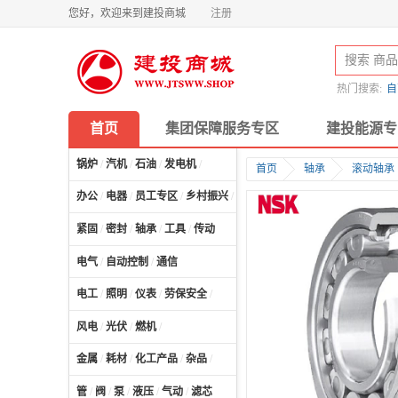
您好，欢迎来到建投商城
注册
热门搜索:
自
首页
集团保障服务专区
建投能源专
锅炉
/
汽机
/
石油
/
发电机
/
首页
轴承
滚动轴承
办公
/
电器
/
员工专区
/
乡村振兴
/
计算机及配件
/
紧固
/
密封
/
轴承
/
工具
/
传动
电气
/
自动控制
/
通信
电工
/
照明
/
仪表
/
劳保安全
/
风电
/
光伏
/
燃机
/
金属
/
耗材
/
化工产品
/
杂品
/
管
/
阀
/
泵
/
液压
/
气动
/
滤芯