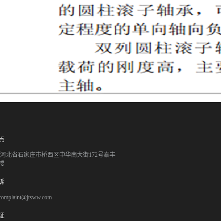
点
051 河北省石家庄市桥西区中华南大街172号泰丰
楼
诉
mplaint@jtsww.com
证