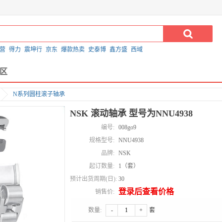
营
得力
震坤行
京东
爆款热卖
史泰博
鑫方盛
西域
区
N系列圆柱滚子轴承
NSK 滚动轴承 型号为NNU4938
编号:
008go9
规格型号:
NNU4938
品牌:
NSK
起订数量:
1（套）
预计出货周期(日):
30
登录后查看价格
销售价:
数量:
-
+
套