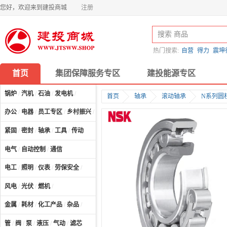
您好，欢迎来到建投商城
注册
热门搜索:
自营
得力
震坤
首页
集团保障服务专区
建投能源专区
锅炉
/
汽机
/
石油
/
发电机
/
首页
轴承
滚动轴承
N系列圆
办公
/
电器
/
员工专区
/
乡村振兴
/
计算机及配件
/
紧固
/
密封
/
轴承
/
工具
/
传动
电气
/
自动控制
/
通信
电工
/
照明
/
仪表
/
劳保安全
/
风电
/
光伏
/
燃机
/
金属
/
耗材
/
化工产品
/
杂品
/
管
/
阀
/
泵
/
液压
/
气动
/
滤芯