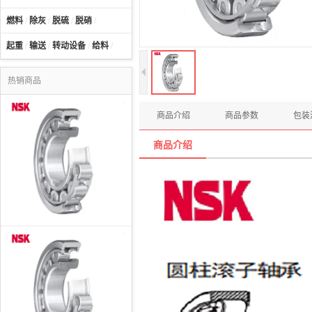
燃料
/
除灰
/
脱硫
/
脱硝
/
起重
/
输送
/
转动设备
/
给料
/
热销商品
商品介绍
商品参数
包装
商品介绍