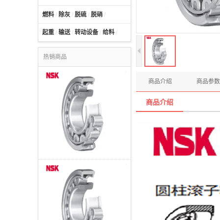
燃料
/
除灰
/
脱硫
/
脱硝
/
起重
/
输送
/
转动设备
/
给料
/
热销商品
商品介绍
商品参数
商品介绍