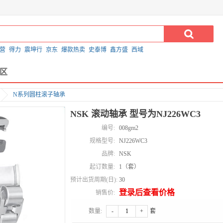
营
得力
震坤行
京东
爆款热卖
史泰博
鑫方盛
西域
区
N系列圆柱滚子轴承
NSK 滚动轴承 型号为NJ226WC3
编号:
008gm2
规格型号:
NJ226WC3
品牌:
NSK
起订数量:
1（套）
预计出货周期(日):
30
登录后查看价格
销售价:
数量:
-
+
套