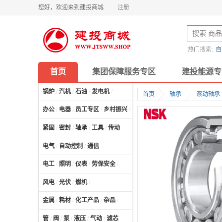
您好，欢迎来到建投商城
注册
热门搜索:
自
首页
集团保障服务专区
建投能源专
锅炉
/
汽机
/
石油
/
发电机
/
首页
轴承
滚动轴承
办公
/
电器
/
员工专区
/
乡村振兴
/
计算机及配件
/
紧固
/
密封
/
轴承
/
工具
/
传动
电气
/
自动控制
/
通信
电工
/
照明
/
仪表
/
劳保安全
/
风电
/
光伏
/
燃机
/
金属
/
耗材
/
化工产品
/
杂品
/
管
/
阀
/
泵
/
液压
/
气动
/
滤芯