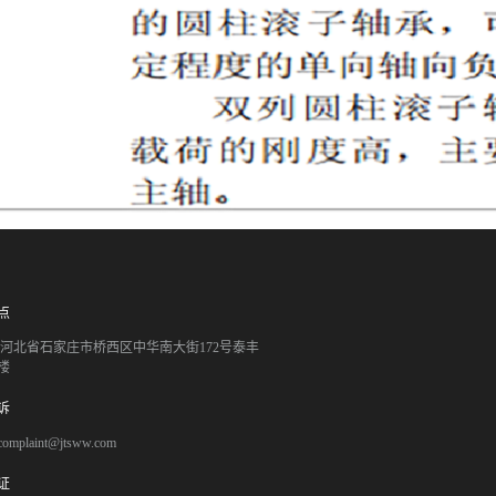
点
051 河北省石家庄市桥西区中华南大街172号泰丰
楼
诉
mplaint@jtsww.com
证