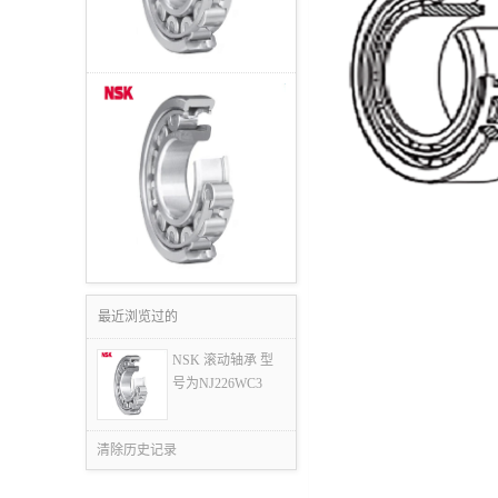
最近浏览过的
NSK 滚动轴承 型
号为NJ226WC3
清除历史记录