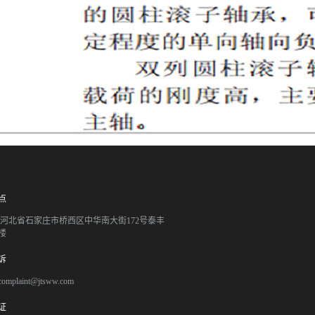
点
051 河北省石家庄市桥西区中华南大街172号泰丰
楼
诉
mplaint@jtsww.com
证