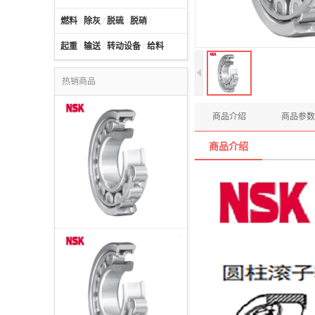
燃料
/
除灰
/
脱硫
/
脱硝
/
起重
/
输送
/
转动设备
/
给料
/
热销商品
商品介绍
商品参数
商品介绍