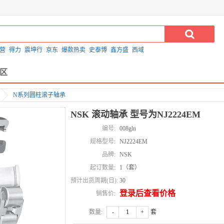
营
得力
震坤行
京东
爆款热卖
史泰博
鑫方盛
西域
区
N系列圆柱滚子轴承
NSK 滚动轴承 型号为NJ2224EM
编号:
008gln
规格型号:
NJ2224EM
品牌:
NSK
起订数量:
1（套）
预计出货周期(日):
30
登录后查看价格
销售价:
数量:
-
+
套