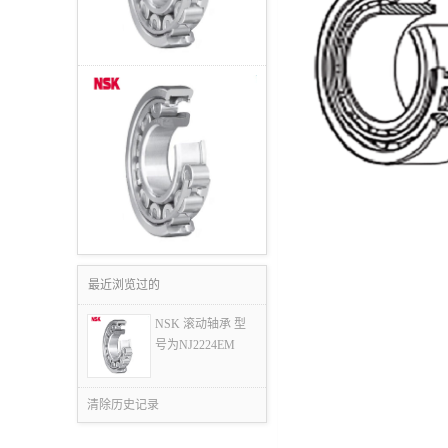
最近浏览过的
NSK 滚动轴承 型
号为NJ2224EM
清除历史记录