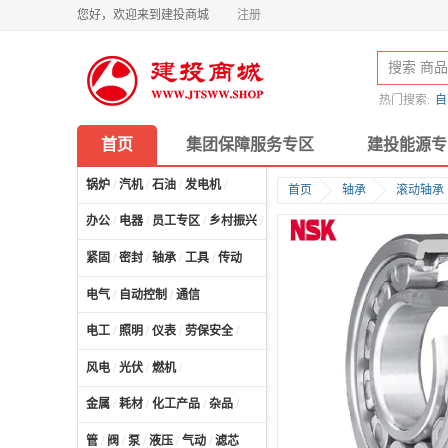
您好，欢迎来到建投商城
注册
热门搜索:
自
首页
集团保障服务专区
建投能源专
锅炉
/
汽机
/
石油
/
发电机
/
首页
轴承
滚动轴承
办公
/
电器
/
员工专区
/
乡村振兴
/
计算机及配件
/
紧固
/
密封
/
轴承
/
工具
/
传动
电气
/
自动控制
/
通信
电工
/
照明
/
仪表
/
劳保安全
/
风电
/
光伏
/
燃机
/
金属
/
耗材
/
化工产品
/
杂品
/
管
/
阀
/
泵
/
液压
/
气动
/
滤芯