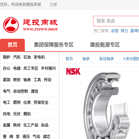
您好，欢迎来到建投商城
注册
热门搜索:
自营
得力
震坤
首页
集团保障服务专区
建投能源专区
锅炉
/
汽机
/
石油
/
发电机
/
首页
轴承
滚动轴承
N系列圆
办公
/
电器
/
员工专区
/
乡村振兴
/
计算机及配件
/
紧固
/
密封
/
轴承
/
工具
/
传动
电气
/
自动控制
/
通信
电工
/
照明
/
仪表
/
劳保安全
/
风电
/
光伏
/
燃机
/
金属
/
耗材
/
化工产品
/
杂品
/
管
/
阀
/
泵
/
液压
/
气动
/
滤芯