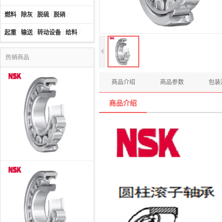
燃料
/
除灰
/
脱硫
/
脱硝
/
起重
/
输送
/
转动设备
/
给料
/
热销商品
商品介绍
商品参数
包装
商品介绍