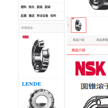
燃料
/
除灰
/
脱硫
/
脱硝
/
起重
/
输送
/
转动设备
/
给料
/
热销商品
商品介绍
商品参数
商品介绍