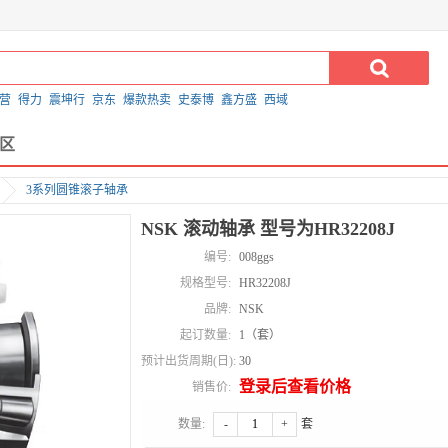
营
得力
震坤行
京东
爆款热卖
史泰博
鑫方盛
西域
区
3系列圆锥滚子轴承
NSK 滚动轴承 型号为HR32208J
编号:
008ggs
规格型号:
HR32208J
品牌:
NSK
起订数量:
1（套）
预计出货周期(日):
30
登录后查看价格
销售价:
数量:
-
+
套