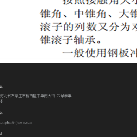
点
051 河北省石家庄市桥西区中华南大街172号泰丰
楼
诉
mplaint@jtsww.com
证