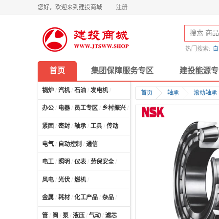
您好，欢迎来到建投商城
注册
热门搜索:
自
首页
集团保障服务专区
建投能源专
锅炉
/
汽机
/
石油
/
发电机
/
首页
轴承
滚动轴承
办公
/
电器
/
员工专区
/
乡村振兴
/
计算机及配件
/
紧固
/
密封
/
轴承
/
工具
/
传动
电气
/
自动控制
/
通信
电工
/
照明
/
仪表
/
劳保安全
/
风电
/
光伏
/
燃机
/
金属
/
耗材
/
化工产品
/
杂品
/
管
/
阀
/
泵
/
液压
/
气动
/
滤芯