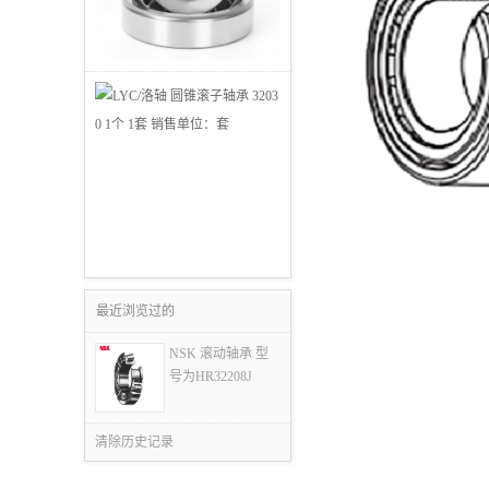
最近浏览过的
NSK 滚动轴承 型
号为HR32208J
清除历史记录