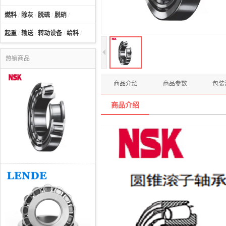
燃料
/
除灰
/
脱硫
/
脱硝
/
起重
/
输送
/
转动设备
/
给料
/
热销商品
商品介绍
商品参数
包装
商品介绍