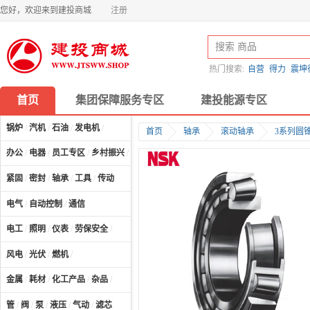
您好，欢迎来到建投商城
注册
热门搜索:
自营
得力
震坤
首页
集团保障服务专区
建投能源专区
锅炉
/
汽机
/
石油
/
发电机
/
首页
轴承
滚动轴承
3系列圆
办公
/
电器
/
员工专区
/
乡村振兴
/
计算机及配件
/
紧固
/
密封
/
轴承
/
工具
/
传动
电气
/
自动控制
/
通信
电工
/
照明
/
仪表
/
劳保安全
/
风电
/
光伏
/
燃机
/
金属
/
耗材
/
化工产品
/
杂品
/
管
/
阀
/
泵
/
液压
/
气动
/
滤芯