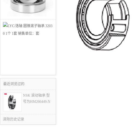
最近浏览过的
NSK 滚动轴承 型
号为HM266449-N
清除历史记录