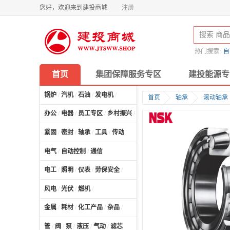
您好，欢迎来到建投商城
注册
热门搜索:
自
首页
集团保障服务专区
建投能源专
锅炉
/
汽机
/
石油
/
发电机
/
首页
轴承
滚动轴承
办公
/
电器
/
员工专区
/
乡村振兴
/
计算机及配件
/
紧固
/
密封
/
轴承
/
工具
/
传动
电气
/
自动控制
/
通信
电工
/
照明
/
仪表
/
劳保安全
/
风电
/
光伏
/
燃机
/
金属
/
耗材
/
化工产品
/
杂品
/
管
/
阀
/
泵
/
液压
/
气动
/
滤芯