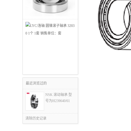
最近浏览过的
NSK 滚动轴承 型
号为H239640/61
清除历史记录