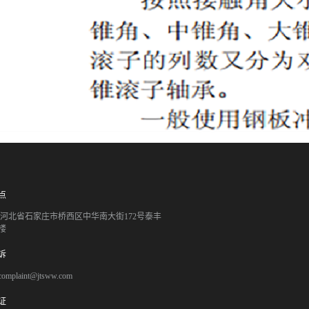
点
051 河北省石家庄市桥西区中华南大街172号泰丰
楼
诉
mplaint@jtsww.com
证