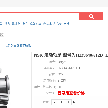
营
得力
震坤行
京东
爆款热卖
史泰博
鑫方盛
西域
区
3系列圆锥滚子轴承
NSK 滚动轴承 型号为H239640/612D+L
编号:
008ge8
规格型号:
H239640/612D+LC3
品牌:
NSK
起订数量:
1（套）
预计出货周期(日):
60
登录后查看价格
销售价:
数量:
-
+
套