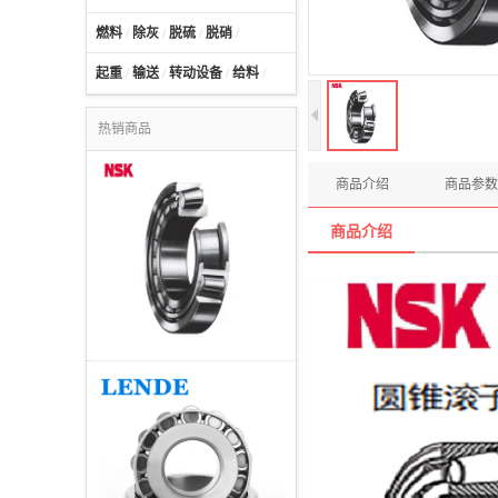
燃料
/
除灰
/
脱硫
/
脱硝
/
起重
/
输送
/
转动设备
/
给料
/
热销商品
商品介绍
商品参数
商品介绍