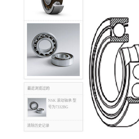
最近浏览过的
NSK 滚动轴承 型
号为7332BG
清除历史记录