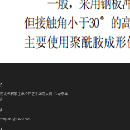
点
051 河北省石家庄市桥西区中华南大街172号泰丰
楼
诉
mplaint@jtsww.com
证