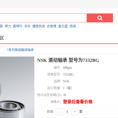
营
得力
震坤行
京东
爆款热卖
史泰博
鑫方盛
西域
区
7系列角接触球轴承
NSK 滚动轴承 型号为7332BG
编号:
008gds
规格型号:
7332BG
品牌:
NSK
起订数量:
1（套）
预计出货周期(日):
30
登录后查看价格
销售价:
数量:
-
+
套