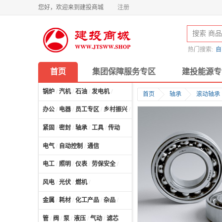
您好，欢迎来到建投商城
注册
热门搜索:
自
首页
集团保障服务专区
建投能源专
锅炉
/
汽机
/
石油
/
发电机
/
首页
轴承
滚动轴承
办公
/
电器
/
员工专区
/
乡村振兴
/
计算机及配件
/
紧固
/
密封
/
轴承
/
工具
/
传动
电气
/
自动控制
/
通信
电工
/
照明
/
仪表
/
劳保安全
/
风电
/
光伏
/
燃机
/
金属
/
耗材
/
化工产品
/
杂品
/
管
/
阀
/
泵
/
液压
/
气动
/
滤芯