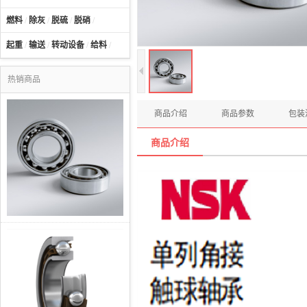
燃料
/
除灰
/
脱硫
/
脱硝
/
起重
/
输送
/
转动设备
/
给料
/
热销商品
商品介绍
商品参数
包装
商品介绍