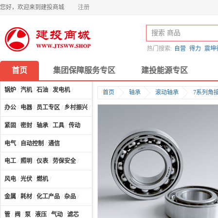
您好，欢迎来到建投商城
注册
热门搜索:
自营
得力
震坤
首页
集团保障服务专区
建投能源专区
锅炉
/
汽机
/
石油
/
发电机
/
首页
轴承
滚动轴承
7系列角
办公
/
电器
/
员工专区
/
乡村振兴
/
计算机及配件
/
紧固
/
密封
/
轴承
/
工具
/
传动
电气
/
自动控制
/
通信
电工
/
照明
/
仪表
/
劳保安全
/
风电
/
光伏
/
燃机
/
金属
/
耗材
/
化工产品
/
杂品
/
管
/
阀
/
泵
/
液压
/
气动
/
滤芯