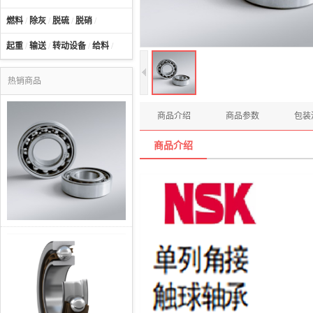
燃料
/
除灰
/
脱硫
/
脱硝
/
起重
/
输送
/
转动设备
/
给料
/
热销商品
商品介绍
商品参数
包装
商品介绍