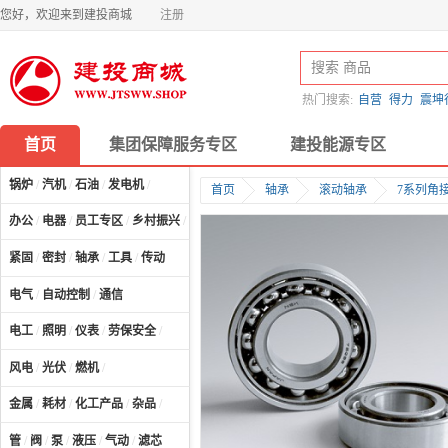
您好，欢迎来到建投商城
注册
热门搜索:
自营
得力
震坤
首页
集团保障服务专区
建投能源专区
锅炉
/
汽机
/
石油
/
发电机
/
首页
轴承
滚动轴承
7系列角
办公
/
电器
/
员工专区
/
乡村振兴
/
计算机及配件
/
紧固
/
密封
/
轴承
/
工具
/
传动
电气
/
自动控制
/
通信
电工
/
照明
/
仪表
/
劳保安全
/
风电
/
光伏
/
燃机
/
金属
/
耗材
/
化工产品
/
杂品
/
管
/
阀
/
泵
/
液压
/
气动
/
滤芯