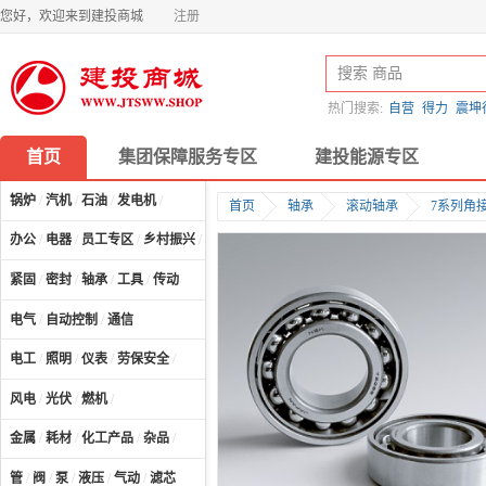
您好，欢迎来到建投商城
注册
热门搜索:
自营
得力
震坤
首页
集团保障服务专区
建投能源专区
锅炉
/
汽机
/
石油
/
发电机
/
首页
轴承
滚动轴承
7系列角
办公
/
电器
/
员工专区
/
乡村振兴
/
计算机及配件
/
紧固
/
密封
/
轴承
/
工具
/
传动
电气
/
自动控制
/
通信
电工
/
照明
/
仪表
/
劳保安全
/
风电
/
光伏
/
燃机
/
金属
/
耗材
/
化工产品
/
杂品
/
管
/
阀
/
泵
/
液压
/
气动
/
滤芯