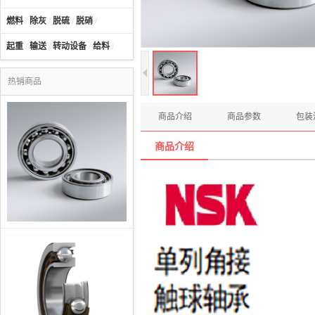
燃料
/
除灰
/
脱硫
/
脱硝
/
起重
/
输送
/
转动设备
/
给料
/
热销商品
商品介绍
商品参数
包装
商品介绍