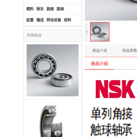
燃料
/
除灰
/
脱硫
/
脱硝
/
起重
/
输送
/
转动设备
/
给料
/
热销商品
商品介绍
商品参数
商品介绍