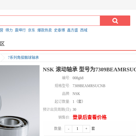
营
得力
震坤行
京东
爆款热卖
史泰博
鑫方盛
西域
区
7系列角接触球轴承
NSK 滚动轴承 型号为7309BEAMRSU
编号:
008gb8
规格型号:
7309BEAMRSUCNB
品牌:
NSK
起订数量:
1（套）
预计出货周期(日):
30
登录后查看价格
销售价:
数量:
-
+
套