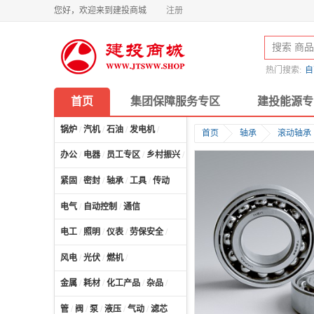
您好，欢迎来到建投商城
注册
热门搜索:
自
首页
集团保障服务专区
建投能源专
锅炉
/
汽机
/
石油
/
发电机
/
首页
轴承
滚动轴承
办公
/
电器
/
员工专区
/
乡村振兴
/
计算机及配件
/
紧固
/
密封
/
轴承
/
工具
/
传动
电气
/
自动控制
/
通信
电工
/
照明
/
仪表
/
劳保安全
/
风电
/
光伏
/
燃机
/
金属
/
耗材
/
化工产品
/
杂品
/
管
/
阀
/
泵
/
液压
/
气动
/
滤芯