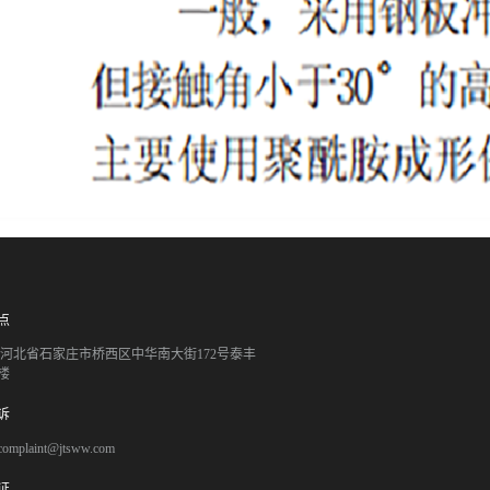
点
051 河北省石家庄市桥西区中华南大街172号泰丰
楼
诉
mplaint@jtsww.com
证