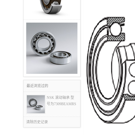
最近浏览过的
NSK 滚动轴承 型
号为7309BEAMRS
清除历史记录