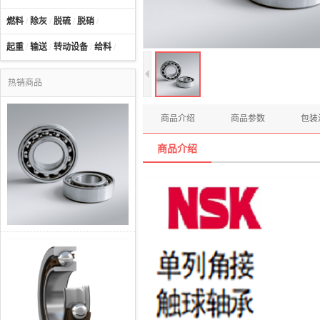
燃料
/
除灰
/
脱硫
/
脱硝
/
起重
/
输送
/
转动设备
/
给料
/
热销商品
商品介绍
商品参数
包装
商品介绍