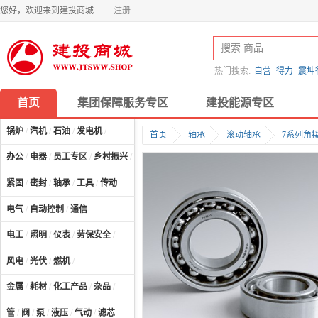
您好，欢迎来到建投商城
注册
热门搜索:
自营
得力
震坤
首页
集团保障服务专区
建投能源专区
锅炉
/
汽机
/
石油
/
发电机
/
首页
轴承
滚动轴承
7系列角
办公
/
电器
/
员工专区
/
乡村振兴
/
计算机及配件
/
紧固
/
密封
/
轴承
/
工具
/
传动
电气
/
自动控制
/
通信
电工
/
照明
/
仪表
/
劳保安全
/
风电
/
光伏
/
燃机
/
金属
/
耗材
/
化工产品
/
杂品
/
管
/
阀
/
泵
/
液压
/
气动
/
滤芯