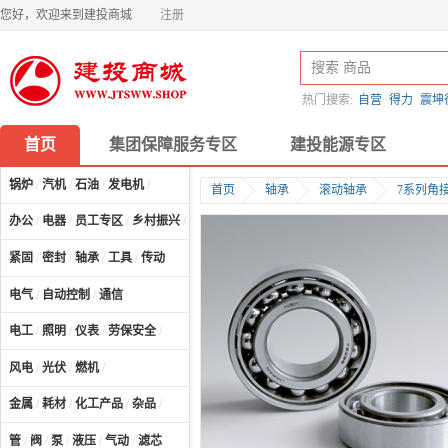
您好，欢迎来到建投商城
注册
热门搜索:
自营
得力
震坤
首页
集团保障服务专区
建投能源专区
锅炉
/
汽机
/
石油
/
发电机
/
首页
轴承
滚动轴承
7系列角
办公
/
电器
/
员工专区
/
乡村振兴
/
计算机及配件
/
紧固
/
密封
/
轴承
/
工具
/
传动
电气
/
自动控制
/
通信
电工
/
照明
/
仪表
/
劳保安全
/
风电
/
光伏
/
燃机
/
金属
/
耗材
/
化工产品
/
杂品
/
管
/
阀
/
泵
/
液压
/
气动
/
滤芯