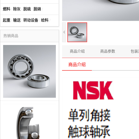
燃料
/
除灰
/
脱硫
/
脱硝
/
起重
/
输送
/
转动设备
/
给料
/
热销商品
商品介绍
商品参数
包装
商品介绍