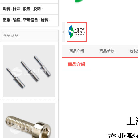
燃料
/
除灰
/
脱硫
/
脱硝
/
起重
/
输送
/
转动设备
/
给料
/
热销商品
商品介绍
商品参数
包装
商品介绍