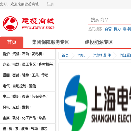
您好，欢迎来到建投商城
注册
热门搜索:
自营
得力
震坤
首页
集团保障服务专区
建投能源专区
锅炉
/
汽机
/
石油
/
发电机
/
首页
汽机
汽轮机配件
汽缸紧
办公
/
电器
/
员工专区
/
乡村振兴
/
计算机及配件
/
紧固
/
密封
/
轴承
/
工具
/
传动
电气
/
自动控制
/
通信
电工
/
照明
/
仪表
/
劳保安全
/
风电
/
光伏
/
燃机
/
金属
/
耗材
/
化工产品
/
杂品
/
管
/
阀
/
泵
/
液压
/
气动
/
滤芯