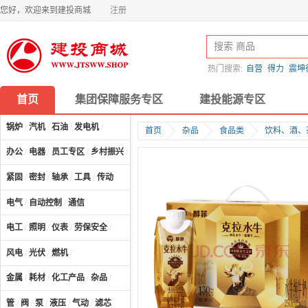
您好，欢迎来到建投商城
注册
热门搜索:
自营
得力
震坤
首页
集团保障服务专区
建投能源专区
锅炉
/
汽机
/
石油
/
发电机
/
首页
杂品
食品类
饮料、酒、
办公
/
电器
/
员工专区
/
乡村振兴
/
计算机及配件
/
紧固
/
密封
/
轴承
/
工具
/
传动
电气
/
自动控制
/
通信
电工
/
照明
/
仪表
/
劳保安全
/
风电
/
光伏
/
燃机
/
金属
/
耗材
/
化工产品
/
杂品
/
管
/
阀
/
泵
/
液压
/
气动
/
滤芯