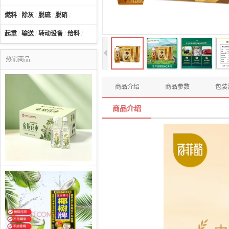
燃料
/
除灰
/
脱硫
/
脱硝
/
起重
/
输送
/
转动设备
/
给料
/
热销商品
商品介绍
商品参数
包装
商品介绍