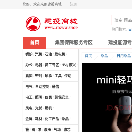
您好，欢迎来到建投商城
注册
热门搜索:
自
首页
集团保障服务专区
建投能源专
锅炉
/
汽机
/
石油
/
发电机
/
首页
杂品
日用杂品
办公
/
电器
/
员工专区
/
乡村振兴
/
计算机及配件
/
紧固
/
密封
/
轴承
/
工具
/
传动
电气
/
自动控制
/
通信
电工
/
照明
/
仪表
/
劳保安全
/
风电
/
光伏
/
燃机
/
金属
/
耗材
/
化工产品
/
杂品
/
管
/
阀
/
泵
/
液压
/
气动
/
滤芯