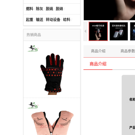
燃料
/
除灰
/
脱硫
/
脱硝
/
起重
/
输送
/
转动设备
/
给料
/
热销商品
商品介绍
商品参数
商品介绍