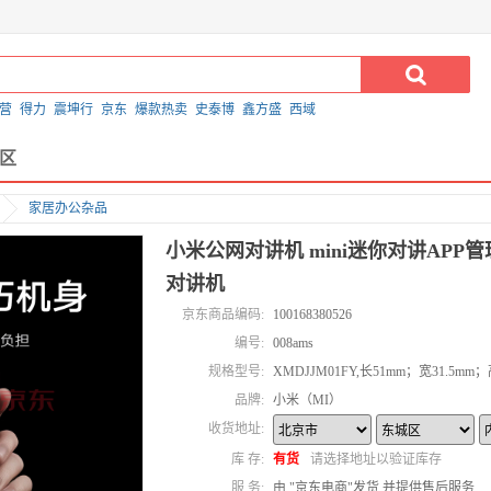
营
得力
震坤行
京东
爆款热卖
史泰博
鑫方盛
西域
区
家居办公杂品
小米公网对讲机 mini迷你对讲AP
对讲机
京东商品编码:
100168380526
编号:
008ams
规格型号:
XMDJJM01FY,长51mm；宽31.5mm；
品牌:
小米（MI）
收货地址:
库 存:
有货
请选择地址以验证库存
服 务:
由 "京东电商"发货,并提供售后服务