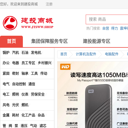
您好，欢迎来到建投商城
注册
热门搜索:
自营
得力
震坤
首页
集团保障服务专区
建投能源专区
锅炉
/
汽机
/
石油
/
发电机
/
首页
计算机及配件
电脑配件
办公
/
电器
/
员工专区
/
乡村振兴
/
计算机及配件
/
紧固
/
密封
/
轴承
/
工具
/
传动
电气
/
自动控制
/
通信
电工
/
照明
/
仪表
/
劳保安全
/
风电
/
光伏
/
燃机
/
金属
/
耗材
/
化工产品
/
杂品
/
管
/
阀
/
泵
/
液压
/
气动
/
滤芯