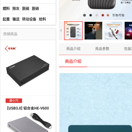
燃料
/
除灰
/
脱硫
/
脱硝
/
起重
/
输送
/
转动设备
/
给料
/
热销商品
商品介绍
商品参数
包装
商品介绍