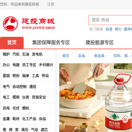
您好，欢迎来到建投商城
注册
热门搜索:
自营
得力
震坤
首页
集团保障服务专区
建投能源专区
锅炉
/
汽机
/
石油
/
发电机
/
首页
杂品
食品类
饮料、酒、
办公
/
电器
/
员工专区
/
乡村振兴
/
计算机及配件
/
紧固
/
密封
/
轴承
/
工具
/
传动
电气
/
自动控制
/
通信
电工
/
照明
/
仪表
/
劳保安全
/
风电
/
光伏
/
燃机
/
金属
/
耗材
/
化工产品
/
杂品
/
管
/
阀
/
泵
/
液压
/
气动
/
滤芯