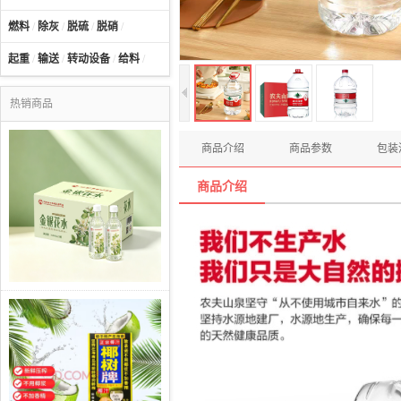
燃料
/
除灰
/
脱硫
/
脱硝
/
起重
/
输送
/
转动设备
/
给料
/
热销商品
商品介绍
商品参数
包装
商品介绍