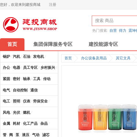
您好，欢迎来到建投商城
注册
热门搜索:
自营
得力
震坤
首页
集团保障服务专区
建投能源专区
锅炉
/
汽机
/
石油
/
发电机
/
首页
办公设备及用品
其它文具
办公
/
电器
/
员工专区
/
乡村振兴
/
计算机及配件
/
紧固
/
密封
/
轴承
/
工具
/
传动
电气
/
自动控制
/
通信
电工
/
照明
/
仪表
/
劳保安全
/
风电
/
光伏
/
燃机
/
金属
/
耗材
/
化工产品
/
杂品
/
管
/
阀
/
泵
/
液压
/
气动
/
滤芯