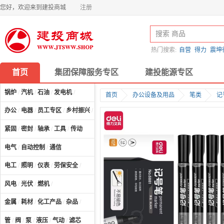
您好，欢迎来到建投商城
注册
热门搜索:
自营
得力
震坤
首页
集团保障服务专区
建投能源专区
锅炉
/
汽机
/
石油
/
发电机
/
首页
办公设备及用品
笔类
记
办公
/
电器
/
员工专区
/
乡村振兴
/
计算机及配件
/
紧固
/
密封
/
轴承
/
工具
/
传动
电气
/
自动控制
/
通信
电工
/
照明
/
仪表
/
劳保安全
/
风电
/
光伏
/
燃机
/
金属
/
耗材
/
化工产品
/
杂品
/
管
/
阀
/
泵
/
液压
/
气动
/
滤芯