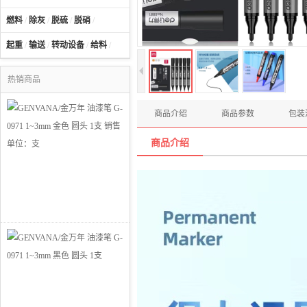
燃料
/
除灰
/
脱硫
/
脱硝
/
起重
/
输送
/
转动设备
/
给料
/
热销商品
商品介绍
商品参数
包装
商品介绍