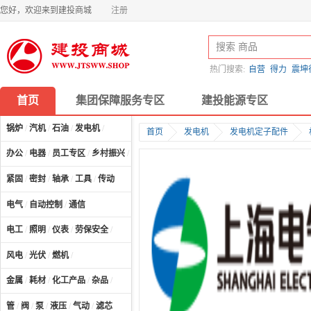
您好，欢迎来到建投商城
注册
热门搜索:
自营
得力
震坤
首页
集团保障服务专区
建投能源专区
锅炉
/
汽机
/
石油
/
发电机
/
首页
发电机
发电机定子配件
办公
/
电器
/
员工专区
/
乡村振兴
/
计算机及配件
/
紧固
/
密封
/
轴承
/
工具
/
传动
电气
/
自动控制
/
通信
电工
/
照明
/
仪表
/
劳保安全
/
风电
/
光伏
/
燃机
/
金属
/
耗材
/
化工产品
/
杂品
/
管
/
阀
/
泵
/
液压
/
气动
/
滤芯