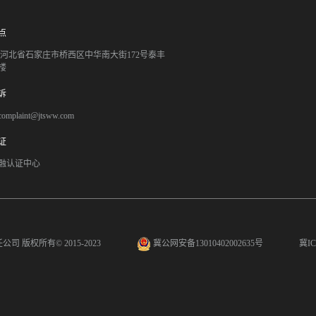
点
051 河北省石家庄市桥西区中华南大街172号泰丰
楼
诉
mplaint@jtsww.com
证
融认证中心
任公司
版权所有© 2015-2023
冀公网安备13010402002635号
冀IC