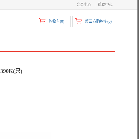
会员中心
|
帮助中心
购物车(
0
)
第三方购物车(
0
)
90K(只)