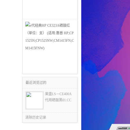
最近浏览过的
莱盛LS－CE400A
代用硒鼓黑01.CC
清除历史记录