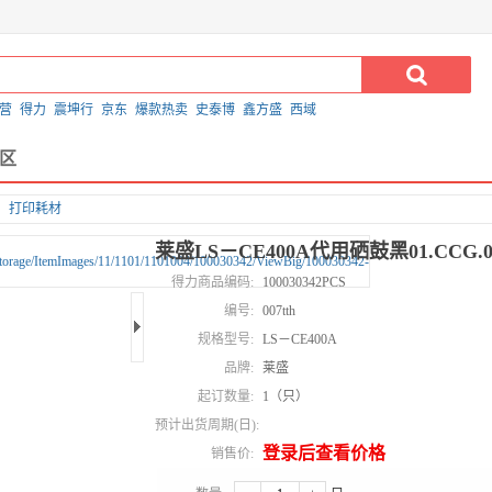
营
得力
震坤行
京东
爆款热卖
史泰博
鑫方盛
西域
区
打印耗材
莱盛LS－CE400A代用硒鼓黑01.CCG.03
得力商品编码:
100030342PCS
编号:
007tth
规格型号:
LS－CE400A
品牌:
莱盛
起订数量:
1（只）
预计出货周期(日):
登录后查看价格
销售价: