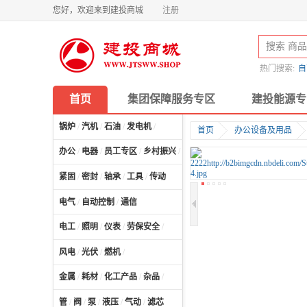
您好，欢迎来到建投商城
注册
热门搜索:
自
首页
集团保障服务专区
建投能源专
锅炉
/
汽机
/
石油
/
发电机
/
首页
办公设备及用品
办公
/
电器
/
员工专区
/
乡村振兴
/
计算机及配件
/
紧固
/
密封
/
轴承
/
工具
/
传动
电气
/
自动控制
/
通信
电工
/
照明
/
仪表
/
劳保安全
/
风电
/
光伏
/
燃机
/
金属
/
耗材
/
化工产品
/
杂品
/
管
/
阀
/
泵
/
液压
/
气动
/
滤芯