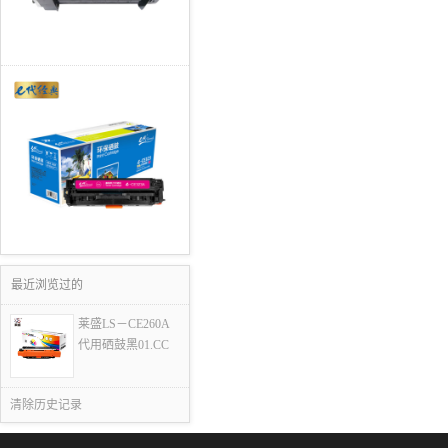
最近浏览过的
莱盛LS－CE260A
代用硒鼓黑01.CC
清除历史记录