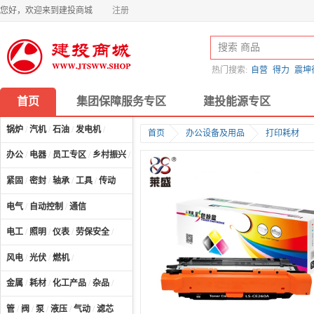
您好，欢迎来到建投商城
注册
热门搜索:
自营
得力
震坤
首页
集团保障服务专区
建投能源专区
锅炉
/
汽机
/
石油
/
发电机
/
首页
办公设备及用品
打印耗材
办公
/
电器
/
员工专区
/
乡村振兴
/
计算机及配件
/
紧固
/
密封
/
轴承
/
工具
/
传动
电气
/
自动控制
/
通信
电工
/
照明
/
仪表
/
劳保安全
/
风电
/
光伏
/
燃机
/
金属
/
耗材
/
化工产品
/
杂品
/
管
/
阀
/
泵
/
液压
/
气动
/
滤芯