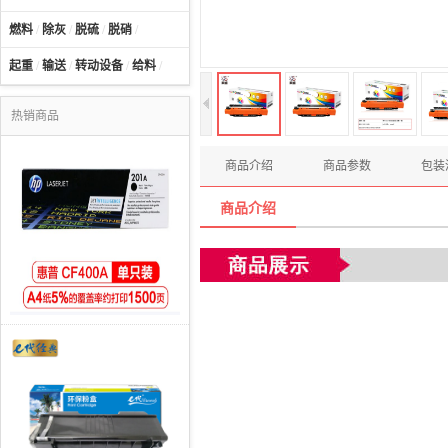
燃料
/
除灰
/
脱硫
/
脱硝
/
起重
/
输送
/
转动设备
/
给料
/
热销商品
商品介绍
商品参数
包装
商品介绍