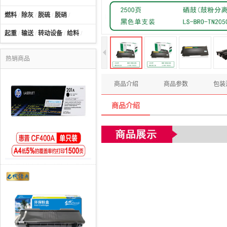
燃料
/
除灰
/
脱硫
/
脱硝
/
起重
/
输送
/
转动设备
/
给料
/
热销商品
商品介绍
商品参数
包装
商品介绍