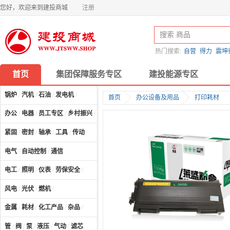
您好，欢迎来到建投商城
注册
热门搜索:
自营
得力
震坤
首页
集团保障服务专区
建投能源专区
锅炉
/
汽机
/
石油
/
发电机
/
首页
办公设备及用品
打印耗材
办公
/
电器
/
员工专区
/
乡村振兴
/
计算机及配件
/
紧固
/
密封
/
轴承
/
工具
/
传动
电气
/
自动控制
/
通信
电工
/
照明
/
仪表
/
劳保安全
/
风电
/
光伏
/
燃机
/
金属
/
耗材
/
化工产品
/
杂品
/
管
/
阀
/
泵
/
液压
/
气动
/
滤芯