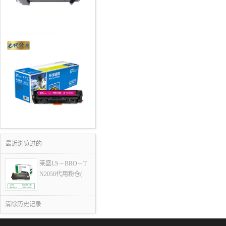
最近浏览过的
莱盛LS－BRO－T
N2050代用粉仓(
清除历史记录