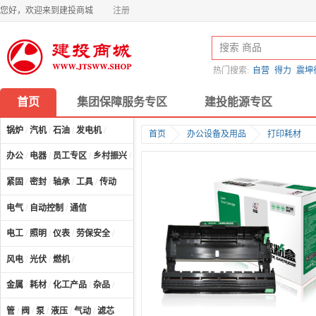
您好，欢迎来到建投商城
注册
热门搜索:
自营
得力
震坤
首页
集团保障服务专区
建投能源专区
锅炉
/
汽机
/
石油
/
发电机
/
首页
办公设备及用品
打印耗材
办公
/
电器
/
员工专区
/
乡村振兴
/
计算机及配件
/
紧固
/
密封
/
轴承
/
工具
/
传动
电气
/
自动控制
/
通信
电工
/
照明
/
仪表
/
劳保安全
/
风电
/
光伏
/
燃机
/
金属
/
耗材
/
化工产品
/
杂品
/
管
/
阀
/
泵
/
液压
/
气动
/
滤芯