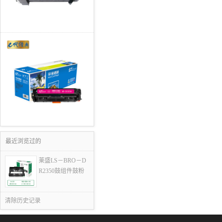
最近浏览过的
莱盛LS－BRO－D
R2350鼓组件鼓粉
清除历史记录