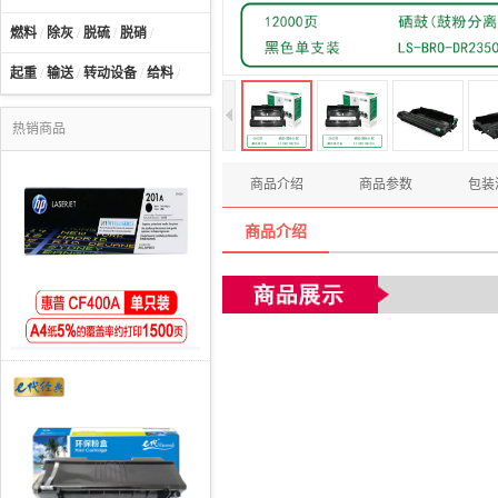
燃料
/
除灰
/
脱硫
/
脱硝
/
起重
/
输送
/
转动设备
/
给料
/
热销商品
商品介绍
商品参数
包装
商品介绍