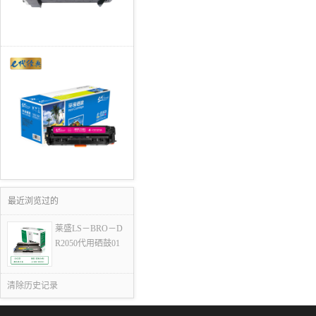
最近浏览过的
莱盛LS－BRO－D
R2050代用硒鼓01
清除历史记录