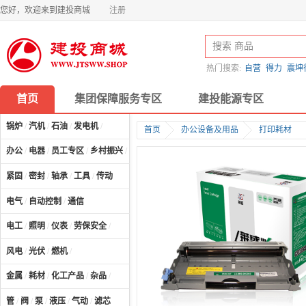
您好，欢迎来到建投商城
注册
热门搜索:
自营
得力
震坤
首页
集团保障服务专区
建投能源专区
锅炉
/
汽机
/
石油
/
发电机
/
首页
办公设备及用品
打印耗材
办公
/
电器
/
员工专区
/
乡村振兴
/
计算机及配件
/
紧固
/
密封
/
轴承
/
工具
/
传动
电气
/
自动控制
/
通信
电工
/
照明
/
仪表
/
劳保安全
/
风电
/
光伏
/
燃机
/
金属
/
耗材
/
化工产品
/
杂品
/
管
/
阀
/
泵
/
液压
/
气动
/
滤芯