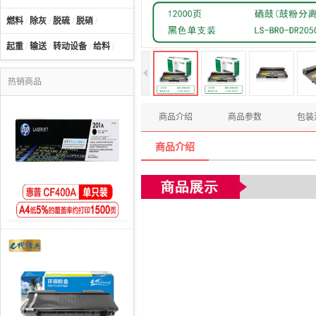
燃料
/
除灰
/
脱硫
/
脱硝
/
起重
/
输送
/
转动设备
/
给料
/
热销商品
商品介绍
商品参数
包装
商品介绍