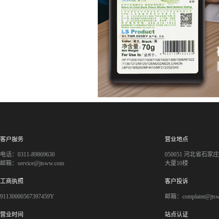
客户服务
营业地点
电话：0311-89869630
050051 河北省石
邮箱：service@jtsww.com
大厦10楼
工商执照
客户投诉
91130000567397459Y
邮箱：complaint@jts
营业时间
站点认证