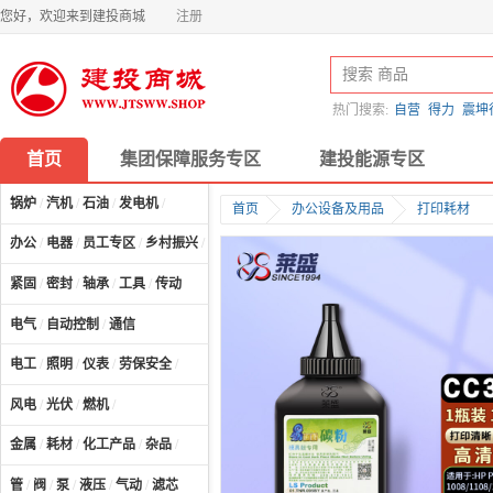
您好，欢迎来到建投商城
注册
热门搜索:
自营
得力
震坤
首页
集团保障服务专区
建投能源专区
锅炉
/
汽机
/
石油
/
发电机
/
首页
办公设备及用品
打印耗材
办公
/
电器
/
员工专区
/
乡村振兴
/
计算机及配件
/
紧固
/
密封
/
轴承
/
工具
/
传动
电气
/
自动控制
/
通信
电工
/
照明
/
仪表
/
劳保安全
/
风电
/
光伏
/
燃机
/
金属
/
耗材
/
化工产品
/
杂品
/
管
/
阀
/
泵
/
液压
/
气动
/
滤芯