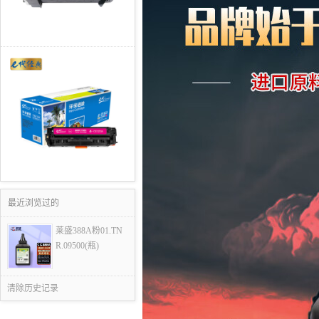
最近浏览过的
莱盛388A粉01.TN
R.09500(瓶)
清除历史记录