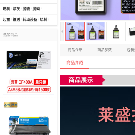
燃料
/
除灰
/
脱硫
/
脱硝
/
起重
/
输送
/
转动设备
/
给料
/
热销商品
商品介绍
商品参数
包装
商品介绍